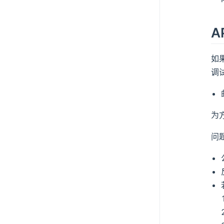
A
如
调
为
问